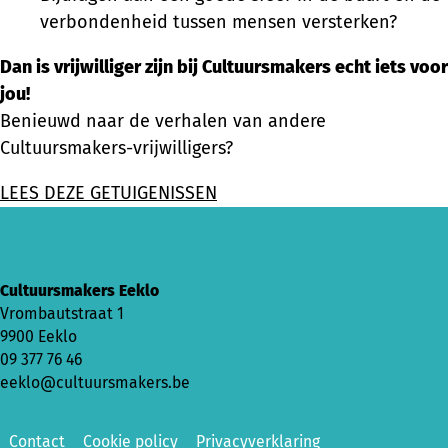
verbondenheid tussen mensen versterken?
Dan is vrijwilliger zijn bij Cultuursmakers echt iets voor
jou!
Benieuwd naar de verhalen van andere
Cultuursmakers-vrijwilligers?
LEES DEZE GETUIGENISSEN
Cultuursmakers Eeklo
Vrombautstraat 1
9900 Eeklo
09 377 76 46
eeklo@cultuursmakers.be
Contact
Cookie policy
Privacyverklaring