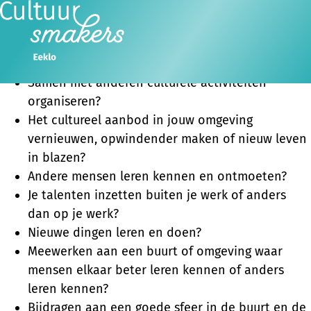
Zin om het culturele leven in je buurt meer smaak te
geven?
Ope
Zoeken
Wil jij ...
men
Samen met anderen culturele activiteiten
organiseren?
Het cultureel aanbod in jouw omgeving
vernieuwen, opwindender maken of nieuw leven
in blazen?
Andere mensen leren kennen en ontmoeten?
Je talenten inzetten buiten je werk of anders
dan op je werk?
Nieuwe dingen leren en doen?
Meewerken aan een buurt of omgeving waar
mensen elkaar beter leren kennen of anders
leren kennen?
Bijdragen aan een goede sfeer in de buurt en de