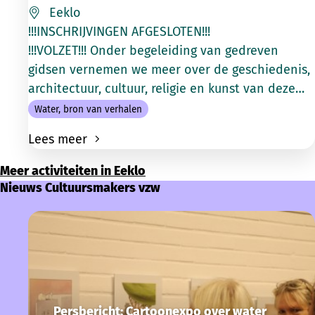
Eeklo
!!!INSCHRIJVINGEN AFGESLOTEN!!!
!!!VOLZET!!! Onder begeleiding van gedreven
gidsen vernemen we meer over de geschiedenis,
architectuur, cultuur, religie en kunst van deze
steden.
Water, bron van verhalen
Lees meer
Meer activiteiten in Eeklo
Nieuws Cultuursmakers vzw
Persbericht: Cartoonexpo over water