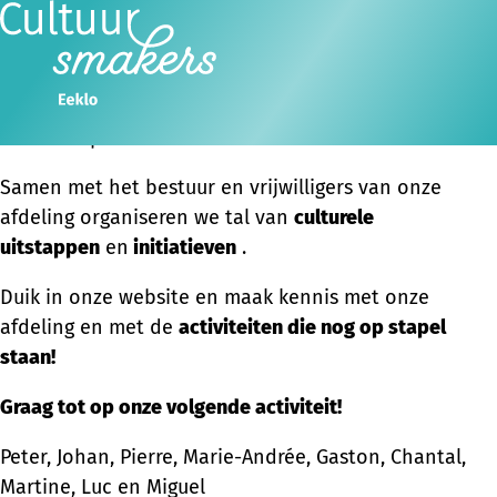
WELKOM BIJ
Cultuursmakers Eeklo
Ope
Zoeken
Beste
cultuurliefhebber
,
men
Welkom op de website van
Cultuursmakers Eeklo
.
Samen met het bestuur en vrijwilligers van onze
afdeling organiseren we tal van
culturele
uitstappen
en
initiatieven
.
Duik in onze website en maak kennis met onze
afdeling en met de
activiteiten die nog op stapel
staan!
Graag tot op onze volgende activiteit!
Peter, Johan, Pierre, Marie-Andrée, Gaston, Chantal,
Martine, Luc en Miguel