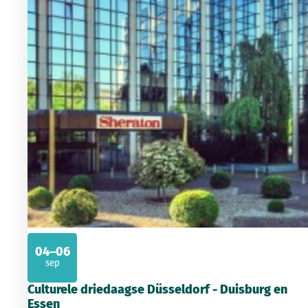
04–06
sep
2026
Culturele driedaagse Düsseldorf - Duisburg en
Essen