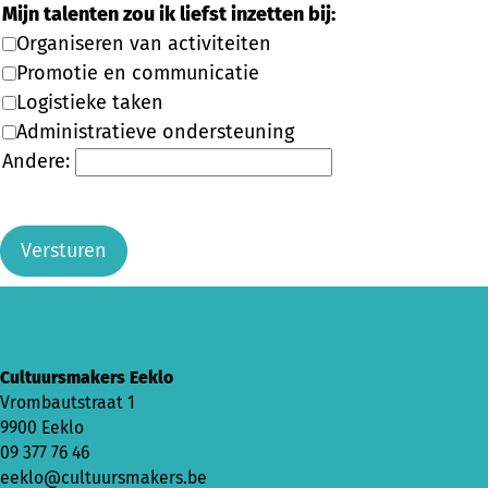
Mijn talenten zou ik liefst inzetten bij:
Organiseren van activiteiten
Promotie en communicatie
Logistieke taken
Administratieve ondersteuning
Andere
:
Versturen
Cultuursmakers Eeklo
Vrombautstraat 1
9900 Eeklo
09 377 76 46
eeklo@cultuursmakers.be