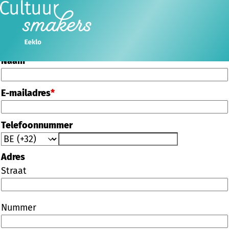
Word vrijwilliger
Voornaam
*
Ope
Zoeken
men
Naam
*
E-mailadres
*
Telefoonnummer
Adres
Straat
Nummer