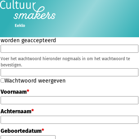
E-mailadres
*
Ope
Zoeken
Wachtwoord
*
men
Alleen wachtwoorden die minimaal "Sterk" zijn,
worden geaccepteerd
Voer het wachtwoord hieronder nogmaals in om het wachtwoord te
bevestigen.
Wachtwoord weergeven
Voornaam
*
Achternaam
*
Geboortedatum
*